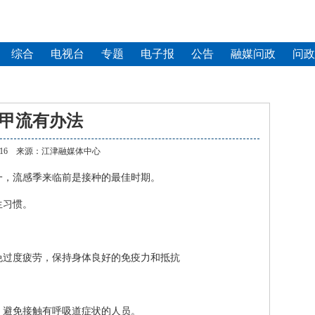
综合
电视台
专题
电子报
公告
融媒问政
问政
甲流有办法
0 11:16 来源：江津融媒体中心
一，流感季来临前是接种的最佳时期。
生习惯。
免过度疲劳，保持身体良好的免疫力和抵抗
，避免接触有呼吸道症状的人员。