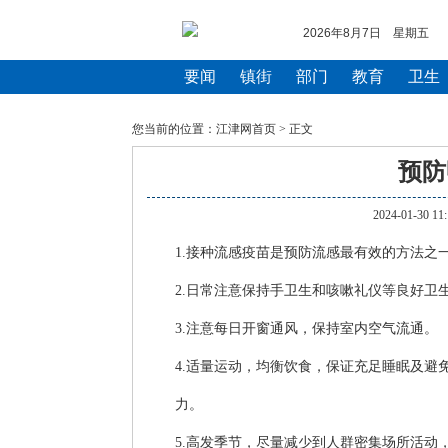
2026年8月7日 星期五
要闻
镇街
部门
教育
卫生
您当前的位置：
江津网首页
> 正文
预防
2024-01-3
1.接种流感疫苗是预防流感最有效的方法之
2.日常注意保持手卫生和咳嗽礼仪等良好卫
3.注意每日开窗通风，保持室内空气流通。
4.适量运动，均衡饮食，保证充足睡眠及避
力。
5.高发季节，尽量减少到人群密集场所活动