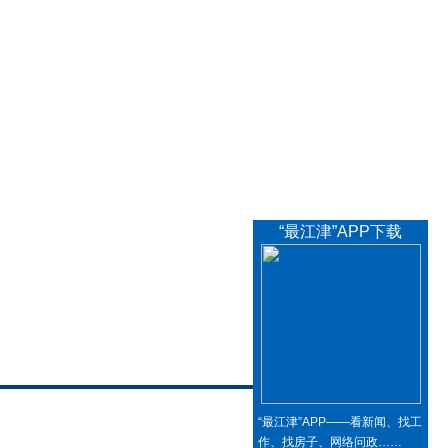
“最江津”APP下载
“最江津”APP——看新闻、找工
作、找房子、网络问政……