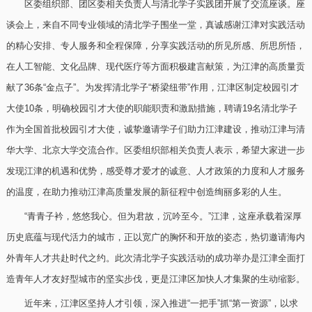
区委组织部、团区委相关负责人与清北学子实践团开展了交流座谈。座
谈会上，来自不同专业领域的清北学子围坐一堂，真诚感谢江津对实践活动
的精心安排、专人服务和全程保障，分享实践活动的所见所感、所思所悟，
在人工智能、文化品牌、现代医疗等方面积极建言献策，为江津的高质量贡
献了36条“金点子”。为发挥清北学子“桥梁纽带”作用，江津区制定校园引才
大使10条，明确校园引才大使的职能职责和激励措施，聘请19名清北学子
作为全国首批校园引才大使，诚挚邀请学子们助力江津建设，推动江津与清
华大学、北京大学交流合作。区委组织部相关负责人表示，希望大家进一步
发现江津的机遇和优势，感受尊才爱才的诚意、人才政策的力度和人才服务
的温度，在助力推动江津高质量发展的新征程中创造绚丽多彩的人生。
“青青子衿，悠悠我心。但为君故，沉吟至今。”江津，这座承载着深厚
历史底蕴与现代活力的城市，正以宽广的胸怀和开放的姿态，热切邀请海内
外青年人才共赴时代之约。此次清北学子实践活动的成功举办是江津全面打
造青年人才友好型城市的坚实步伐，更是江津区加快人才集聚的生动缩影。
近年来，江津区坚持人才引领，深入推进“一把手”抓“第一资源”，以求