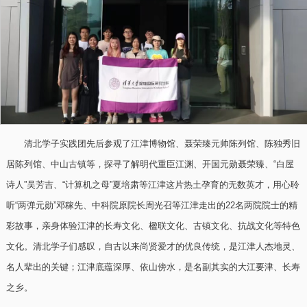
清北学子实践团先后参观了江津博物馆、聂荣臻元帅陈列馆、陈独秀旧
居陈列馆、中山古镇等，探寻了解明代重臣江渊、开国元勋聂荣臻、“白屋
诗人”吴芳吉、“计算机之母”夏培肃等江津这片热土孕育的无数英才，用心聆
听“两弹元勋”邓稼先、中科院原院长周光召等江津走出的22名两院院士的精
彩故事，亲身体验江津的长寿文化、楹联文化、古镇文化、抗战文化等特色
文化。清北学子们感叹，自古以来尚贤爱才的优良传统，是江津人杰地灵、
名人辈出的关键；江津底蕴深厚、依山傍水，是名副其实的大江要津、长寿
之乡。