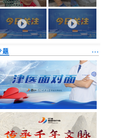
专题
˙˙˙