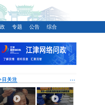
政
专题
公告
综合
今日关注
˙˙˙