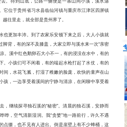
驶去。待到山底，公路一侧便是一条山间小溪，溪水潺
。它位于贵州省习水县临仙河镇与重庆市江津区四屏镇
。越往里走，就全部是贵州界了。
水也更加丰沛。到了农家乐安顿下来之后，大人小孩就
过脚背，有的深不及膝盖，大家立即与溪水来一次“亲密
清凉。溪中红色鹅卵石大小不一，有的浸没在水中，有的
下。小孩们可不闲着，有的端起水枪打起了水仗，有的
时间，水花飞溅，打湿了稚嫩的脸庞，欢快的童声在山
小孩，一边享受着溪间的宁静与清凉，在闲聊中享受着
去，继续探寻独石溪的“秘密”。清晨的独石溪，安静而
哗哗，空气清新湿润。我“贪婪”地一路前行，许久不遇
的点缀，也不见有人进出。倒是崖壁上有不少蜂桶，这