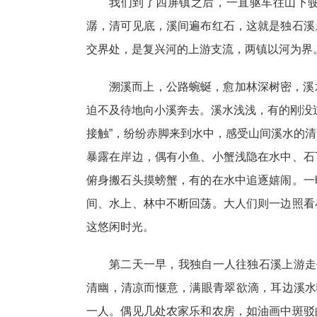
我们到了四屏镇之后，一直驱车往山下
潺，清可见底，溪间遍布红石，这就是独石溪
交界处，是复兴河的上游支流，两镇以河为界
溯溪而上，公路蜿蜒，愈加林深树密，溪
迫不及待地向小溪奔去。溪水浅浅，有的刚没
接触”，纷纷赤脚来到水中，感受山间溪水的
暴露在岸边，偶有小鱼、小蟹浅隐在水中、石
俯身搬石头摸螃蟹，有的在水中追逐嬉闹。一
间、水上、林中不断回荡。大人们则一边照看
这悠闲时光。
第二天一早，我独自一人往独石溪上游走
清幽，清凉而惬意，满眼青翠欲滴，耳边溪水
一人。偶见几处农家乐和农房，如油画中斑驳