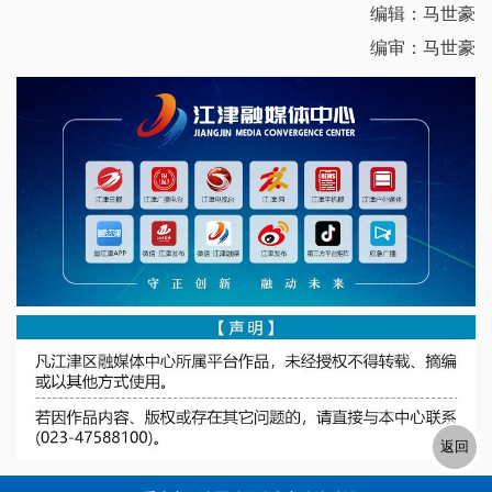
编辑：马世豪
编审：马世豪