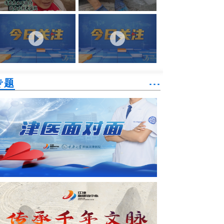
专题
˙˙˙