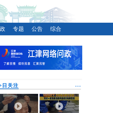
政
专题
公告
综合
今日关注
˙˙˙