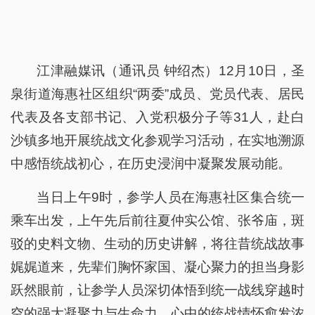
江津融媒讯（通讯员 钟绍杰）12月10日，圣
泉街道海惠社区组织“两委”成员、党员代表、居民
代表及各支部书记、入党积极分子等31人，赴白
沙镇多地开展统战文化参观学习活动，在实地溯源
中感悟统战初心，在历史浸润中凝聚发展动能。
当日上午9时，参学人员在海惠社区集合统一
乘车出发，上午先后前往夏仲实公馆、张爷庙，斑
驳的史料文物、生动的历史讲解，将往昔统战故事
娓娓道来，先辈们胸怀家国、凝心聚力的担当身影
跃然眼前，让参学人员深切体悟到统一战线穿越时
空的强大凝聚力与生命力，心中的统战情怀愈发浓