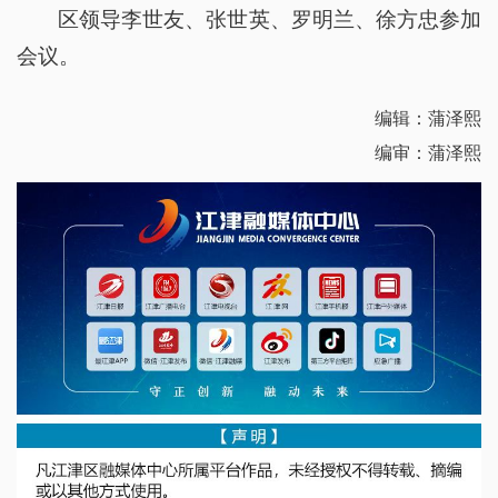
区领导李世友、张世英、罗明兰、徐方忠参加
会议。
编辑：蒲泽熙
编审：蒲泽熙