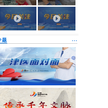
专题
˙˙˙