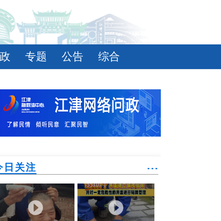
政
专题
公告
综合
今日关注
˙˙˙