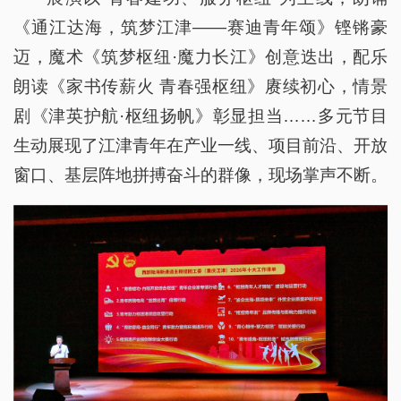
《通江达海，筑梦江津——赛迪青年颂》铿锵豪
迈，魔术《筑梦枢纽·魔力长江》创意迭出，配乐
朗读《家书传薪火 青春强枢纽》赓续初心，情景
剧《津英护航·枢纽扬帆》彰显担当……多元节目
生动展现了江津青年在产业一线、项目前沿、开放
窗口、基层阵地拼搏奋斗的群像，现场掌声不断。