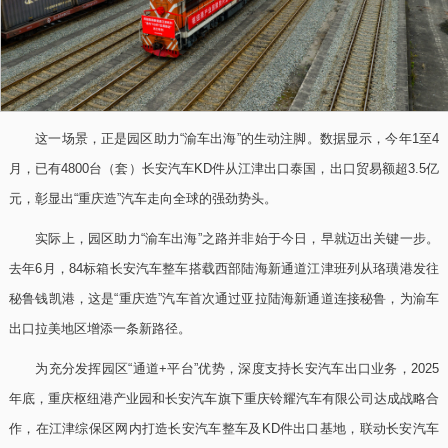
这一场景，正是园区助力“渝车出海”的生动注脚。数据显示，今年1至4
月，已有4800台（套）长安汽车KD件从江津出口泰国，出口贸易额超3.5亿
元，彰显出“重庆造”汽车走向全球的强劲势头。
实际上，园区助力“渝车出海”之路并非始于今日，早就迈出关键一步。
去年6月，84标箱长安汽车整车搭载西部陆海新通道江津班列从珞璜港发往
秘鲁钱凯港，这是“重庆造”汽车首次通过亚拉陆海新通道连接秘鲁，为渝车
出口拉美地区增添一条新路径。
为充分发挥园区“通道+平台”优势，深度支持长安汽车出口业务，2025
年底，重庆枢纽港产业园和长安汽车旗下重庆铃耀汽车有限公司达成战略合
作，在江津综保区网内打造长安汽车整车及KD件出口基地，联动长安汽车