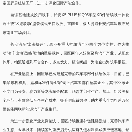
泰国罗勇组装工厂，进一步深化国际产能合作。
自该基地建成投用以来，长安X5 PLUS和Q05车型KD件陆续以一体化
通关或“区港联动”监管模式出口欧洲、东南亚，极大提速长安汽车深度布局
东南亚市场步伐。
长安汽车“出海提速”，离不开重庆枢纽港产业园全方位支撑。作为推
动“渝车出海”战略落地的重要载体，园区两年来始终聚焦汽车产业，从配套
体系、物流通道到平台合作，多点发力、精准赋能，为渝企出海筑牢根基。
在产业配套上，园区早已构建起完善的汽车零部件供给体系，目前，已
集聚东科模具、嘉和标准件等47家规上汽车零部件配套企业，其中23家企
业专门为长安、赛力斯等龙头车企配套，涵盖零部件生产、加工、组装等多
个环节，有效降低车企生产成本、提升供应链效率，助力重庆全力打造万亿
级智能网联新能源汽车产业集群。
为进一步强化产业支撑能力，园区持续推进补链延链强链，完善汽车产
业生态。今年以来，陆续签约重庆启舟供应链先进材料集成供应链基地、铭