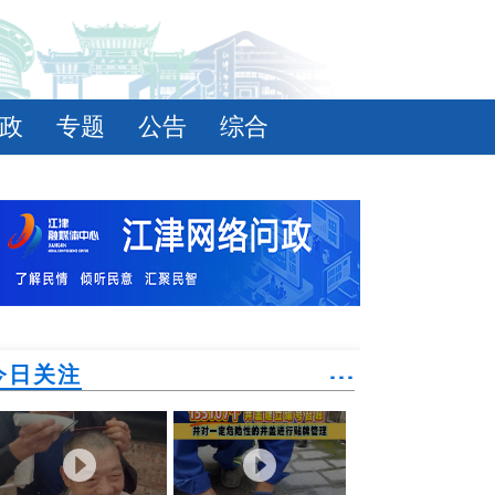
政
专题
公告
综合
今日关注
˙˙˙