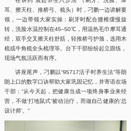
在讲到“晨起养生六步法”（刷牙、洗脸、摩
耳、擦天柱、推桥弓、梳头）时，刁鹏一边讲解要
领，一边带领大家实操：刷牙时配合腰椎缓慢旋
转，洗脸水温控制在45–50℃，用温热毛巾摩耳通
经，双手交叉擦天柱舒筋，轻推桥弓护颈，选用木
梳或牛角梳全头梳理等。台下干部纷纷起立跟练，
现场气氛活跃而有序。
讲座尾声，刁鹏以“95717活子时养生法”等朗
朗上口的数字口诀帮助大家巩固记忆，并寄语在场
干部：“从今天起，把健康当成一项终身事业来经
营，不做‘打地鼠式’被动治疗，而做自己健康的‘总
设计师’。”