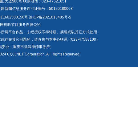
道586号 联系电话：023-47521651
新闻信息服务许可证编号：50120180008
1602500156号
渝ICP备2021013485号-5
互联网视听节目服务自律公约
心所属平台作品，未经授权不得转载、摘编或以其它方式使用
存在其它问题的，请直接与本中心联系（023-47588100）
冯安业（重庆市循源律师事务所）
024 CQJJNET Corporation, All Rights Reserved.