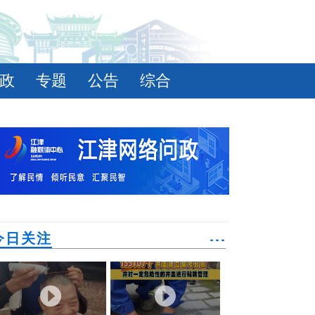
政
专题
公告
综合
今日关注
˙˙˙