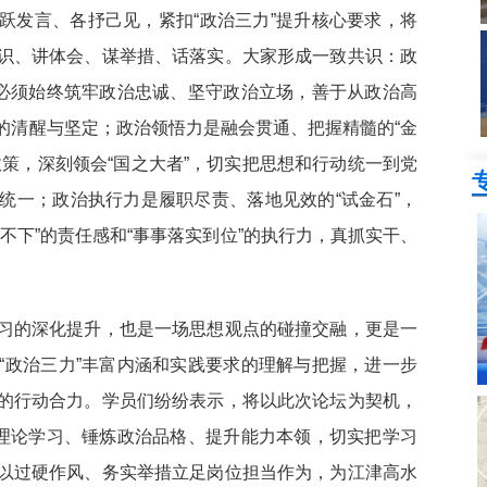
跃发言、各抒己见，紧扣“政治三力”提升核心要求，将
识、讲体会、谋举措、话落实。大家形成一致共识：政
，必须始终筑牢政治忠诚、坚守政治立场，善于从政治高
的清醒与坚定；政治领悟力是融会贯通、把握精髓的“金
策，深刻领会“国之大者”，切实把思想和行动统一到党
统一；政治执行力是履职尽责、落地见效的“试金石”，
不下”的责任感和“事事落实到位”的执行力，真抓实干、
。
习的深化提升，也是一场思想观点的碰撞交融，更是一
“政治三力”丰富内涵和实践要求的理解与把握，进一步
的行动合力。学员们纷纷表示，将以此次论坛为契机，
强理论学习、锤炼政治品格、提升能力本领，切实把学习
以过硬作风、务实举措立足岗位担当作为，为江津高水