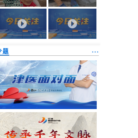
专题
˙˙˙