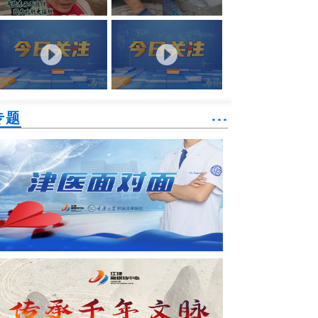
专题
˙˙˙