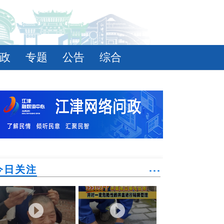
政
专题
公告
综合
今日关注
˙˙˙