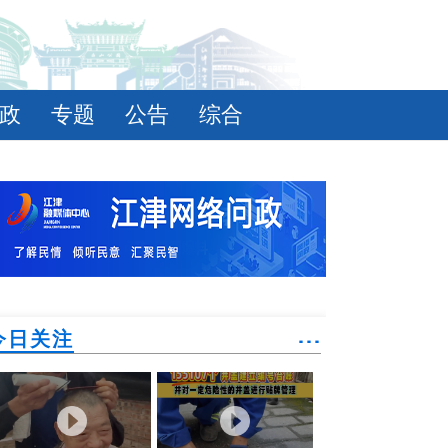
政
专题
公告
综合
今日关注
˙˙˙