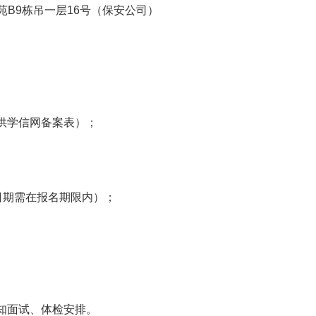
苑B9栋吊一层16号（保安公司）
供学信网备案表）；
日期需在报名期限内）；
知面试、体检安排。