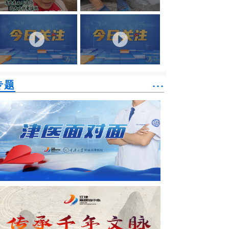
专题
˙˙˙