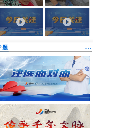
专题
˙˙˙