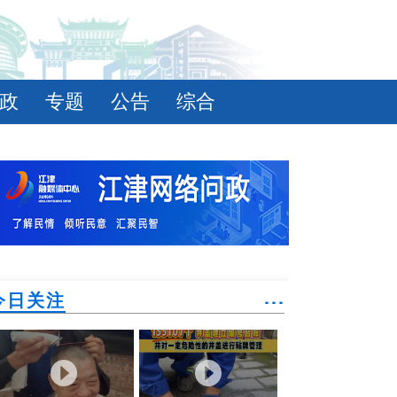
政
专题
公告
综合
今日关注
˙˙˙