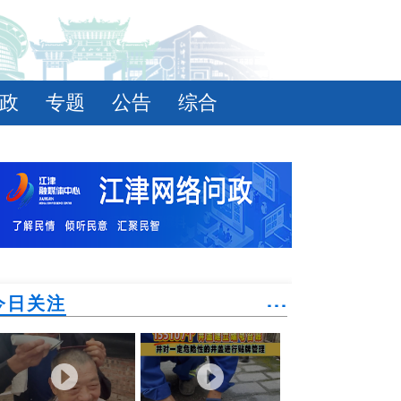
政
专题
公告
综合
今日关注
˙˙˙