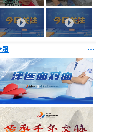
专题
˙˙˙