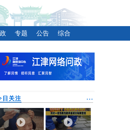
政
专题
公告
综合
今日关注
˙˙˙