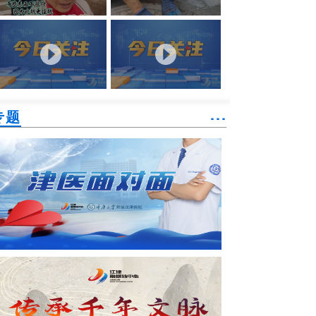
专题
˙˙˙