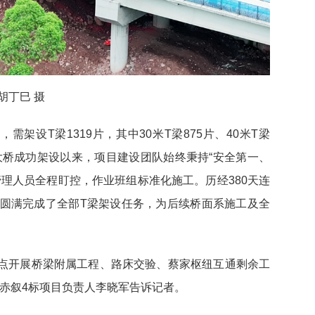
胡丁巳 摄
需架设T梁1319片，其中30米T梁875片、40米T梁
家湾大桥成功架设以来，项目建设团队始终秉持“安全第一、
理人员全程盯控，作业班组标准化施工。历经380天连
圆满完成了全部T梁架设任务，为后续桥面系施工及全
重点开展桥梁附属工程、路床交验、蔡家枢纽互通剩余工
渝赤叙4标项目负责人李晓军告诉记者。