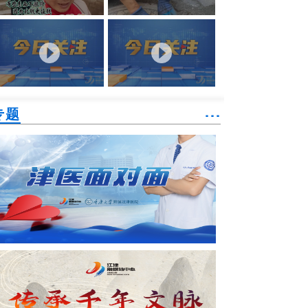
专题
˙˙˙