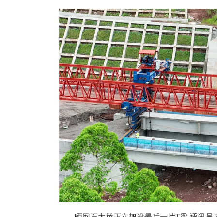
晒网石大桥正在架设最后一片T梁 通讯员 