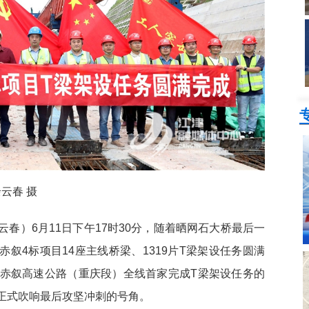
云春 摄
余云春）6月11日下午17时30分，随着晒网石大桥最后一
赤叙4标项目14座主线桥梁、1319片T梁架设任务圆满
赤叙高速公路（重庆段）全线首家完成T梁架设任务的
正式吹响最后攻坚冲刺的号角。