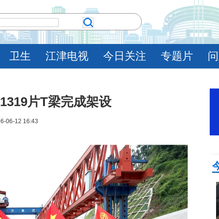
卫生
江津电视
今日关注
专题片
问
1319片T梁完成架设
6-06-12 16:43