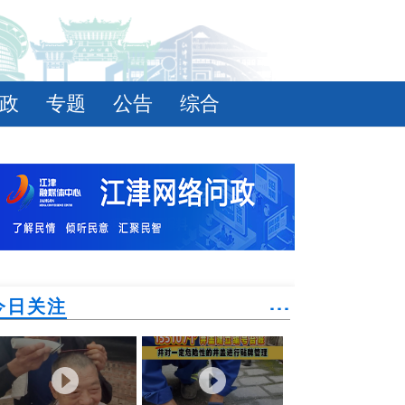
政
专题
公告
综合
今日关注
˙˙˙