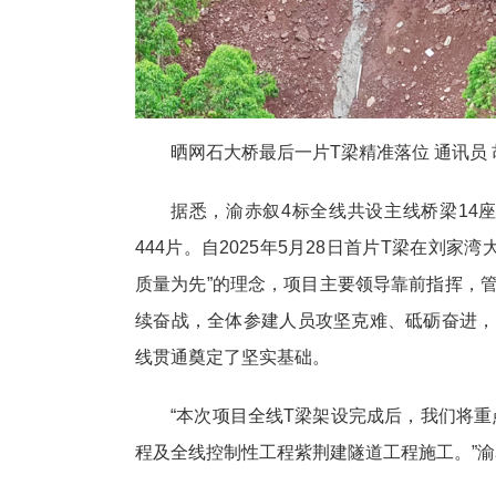
晒网石大桥最后一片T梁精准落位 通讯员 
据悉，渝赤叙4标全线共设主线桥梁14座，
444片。自2025年5月28日首片T梁在刘
质量为先”的理念，项目主要领导靠前指挥，管
续奋战，全体参建人员攻坚克难、砥砺奋进，
线贯通奠定了坚实基础。
“本次项目全线T梁架设完成后，我们将
程及全线控制性工程紫荆建隧道工程施工。”