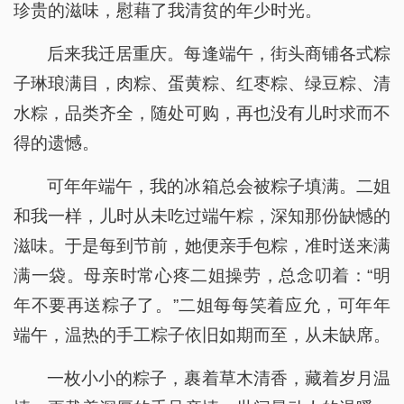
珍贵的滋味，慰藉了我清贫的年少时光。
后来我迁居重庆。每逢端午，街头商铺各式粽
子琳琅满目，肉粽、蛋黄粽、红枣粽、绿豆粽、清
水粽，品类齐全，随处可购，再也没有儿时求而不
得的遗憾。
可年年端午，我的冰箱总会被粽子填满。二姐
和我一样，儿时从未吃过端午粽，深知那份缺憾的
滋味。于是每到节前，她便亲手包粽，准时送来满
满一袋。母亲时常心疼二姐操劳，总念叨着：“明
年不要再送粽子了。”二姐每每笑着应允，可年年
端午，温热的手工粽子依旧如期而至，从未缺席。
一枚小小的粽子，裹着草木清香，藏着岁月温