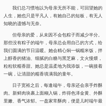
我们总习惯地以为母亲无所不能，可回望她的
人生，她也只是平凡人，有她自己的短板，有无人
知晓的遗憾与无奈。
但母亲的爱，从未因不会包粽子而减少半分。
那些没有粽子的端午，母亲总会用自己的方式，给
我们圆满的节日温暖。她会精心焖一锅糯米饭，拌
上醇香的猪油、细腻的白糖与黑芝麻，文火慢煨，
粒粒软糯香甜。她总是温柔地为我添饭，一碗接着
一碗，让清甜的糯香填满我的童年。
日子宽裕之后，每逢端午，母亲还会亲手炸酥
肉。新鲜肉块裹上面糊入锅，炸得色泽金黄、外酥
里嫩、香气浓郁。一盘家常酥肉，便是儿时端午最