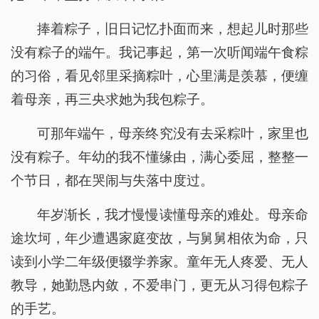
捧着粽子，旧日记忆扑面而来，想起儿时那些
没有粽子的端午。我记事起，第一次听闻端午食粽
的习俗，看见邻里采摘粽叶，心里满是羡慕，便缠
着母亲，再三央求她为我包粽子。
可那年端午，母亲终究没有去采粽叶，家里也
没有粽子。年幼的我不懂缘由，满心委屈，整整一
个节日，都在哭闹与失落中度过。
年岁渐长，我才慢慢读懂母亲的难处。母亲命
途坎坷，年少遭遇家庭变故，与舅舅相依为命，只
读到小学二年级便辍学养家。童年无人疼爱、无人
教导，她勤恳内敛，不爱串门，更无从习得包粽子
的手艺。