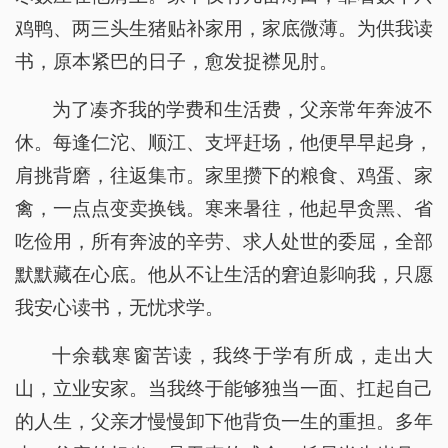
鸡鸭、两三头生猪贴补家用，家底微薄。为供我读
书，原本紧巴的日子，愈发捉襟见肘。
为了凑齐我的学费和生活费，父亲常年奔波不
休。每逢仁沱、顺江、支坪赶场，他便早早起身，
肩挑背磨，往返集市。家里攒下的粮食、鸡蛋、家
禽，一点点变卖换钱。寒来暑往，他起早贪黑、省
吃俭用，所有奔波的辛劳、求人处世的委屈，全部
默默藏在心底。他从不让生活的窘迫影响我，只愿
我安心读书，无忧求学。
十余载寒窗苦读，我终于学有所成，走出大
山，立业安家。当我终于能够独当一面、扛起自己
的人生，父亲才慢慢卸下他背负一生的重担。多年