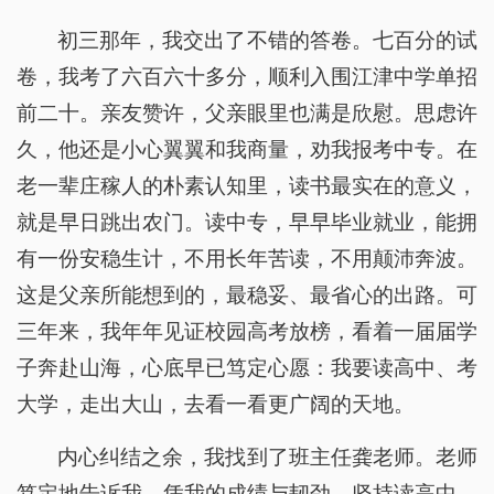
初三那年，我交出了不错的答卷。七百分的试
卷，我考了六百六十多分，顺利入围江津中学单招
前二十。亲友赞许，父亲眼里也满是欣慰。思虑许
久，他还是小心翼翼和我商量，劝我报考中专。在
老一辈庄稼人的朴素认知里，读书最实在的意义，
就是早日跳出农门。读中专，早早毕业就业，能拥
有一份安稳生计，不用长年苦读，不用颠沛奔波。
这是父亲所能想到的，最稳妥、最省心的出路。可
三年来，我年年见证校园高考放榜，看着一届届学
子奔赴山海，心底早已笃定心愿：我要读高中、考
大学，走出大山，去看一看更广阔的天地。
内心纠结之余，我找到了班主任龚老师。老师
笃定地告诉我，凭我的成绩与韧劲，坚持读高中，