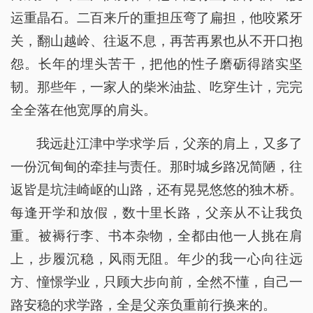
运重晶石。二百来斤的重担压弯了扁担，他咬紧牙
关，翻山越岭、往返不息，再苦再累也从不开口抱
怨。长年的埋头苦干，把他的性子磨砺得踏实坚
韧。那些年，一家人的柴米油盐、吃穿生计，完完
全全落在他宽厚的肩头。
我远赴江津中学求学后，父亲的肩上，又多了
一份沉甸甸的牵挂与责任。那时城乡路况简陋，往
返皆是坑洼崎岖的山路，还有晃晃悠悠的独木桥。
每逢开学和放假，数十里长路，父亲从不让我负
重。被褥行李、书本杂物，全都由他一人挑在肩
上，步履沉稳，风雨无阻。年少的我一心向往远
方、憧憬学业，只顾大步向前，全然不懂，自己一
路安稳的求学路，全是父亲负重前行换来的。