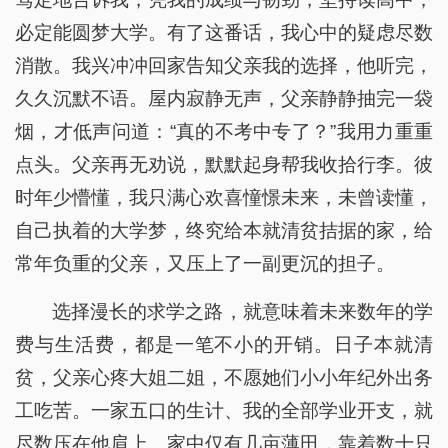
必定能圆梦大学。有了这番话，我心中的疑虑尽数
消散。我兴冲冲回家告知父亲我的选择，他听完，
久久沉默不语。屋内寂静无声，父亲静静抽完一袋
烟，才低声问道：“真的不考中专了？”我用力重重
点头。父亲再无劝说，默默起身帮我收拾行李。彼
时年少懵懂，我只满心欢喜憧憬未来，未曾读懂，
自己执着的大学梦，终究给本就清贫拮据的家，给
常年负重的父亲，又压上了一副更沉的担子。
选择漫长的求学之路，就意味着未来数年的学
费与生活费，都是一笔不小的开销。日子本就清
贫，父亲心疼大姐二姐，不愿她们小小年纪外出务
工吃苦。一家五口的生计、我的全部学业开支，就
尽数压在他肩上。家中仅有几亩薄田，靠着数十只