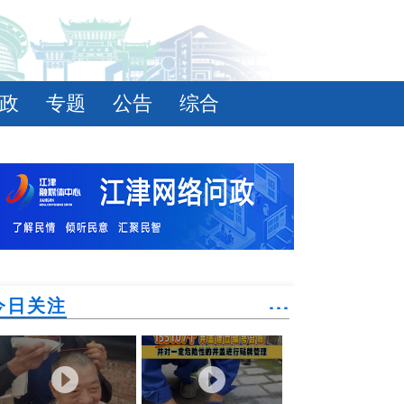
政
专题
公告
综合
今日关注
˙˙˙