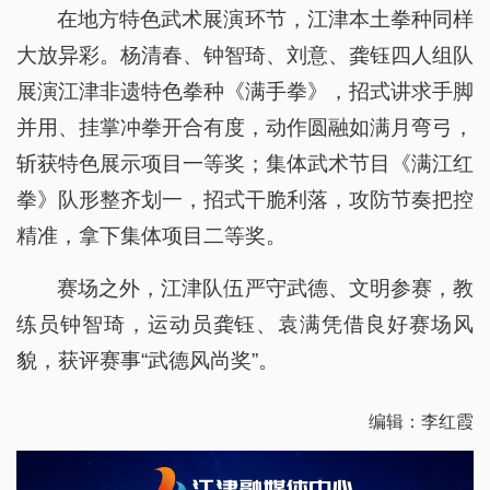
在地方特色武术展演环节，江津本土拳种同样
大放异彩。杨清春、钟智琦、刘意、龚钰四人组队
展演江津非遗特色拳种《满手拳》，招式讲求手脚
并用、挂掌冲拳开合有度，动作圆融如满月弯弓，
斩获特色展示项目一等奖；集体武术节目《满江红
拳》队形整齐划一，招式干脆利落，攻防节奏把控
精准，拿下集体项目二等奖。
赛场之外，江津队伍严守武德、文明参赛，教
练员钟智琦，运动员龚钰、袁满凭借良好赛场风
貌，获评赛事“武德风尚奖”。
编辑：李红霞