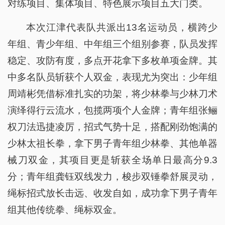
对练项目、集体项目、特色展示项目五大门类。
本次江津代表队共派出13名运动员，横跨少
年组、青少年组、中年组三个组别参赛，队员发挥
稳定、攻防有度，多点开花拿下多枚单项金牌。其
中多名队员斩获个人双金，表现尤为突出：少年组
周靖彬凭借标准扎实的功架，将少林拳与少林刀术
演绎得行云流水，包揽两项个人金牌；青年组张鲡
权刀法迅捷凌厉，招式气势十足，搭配刚劲饱满的
少林太祖长拳，拿下男子青年组少林拳、其他单器
械刀双金，其项目更是斩获全场单日最高分9.3
分；青年组龚钰双线发力，梭步双锤拳舒展灵动，
绳标招式放长击远、收发自如，成功拿下男子青年
组其他传统拳、绳标双金。