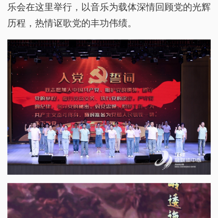
乐会在这里举行，以音乐为载体深情回顾党的光辉
历程，热情讴歌党的丰功伟绩。