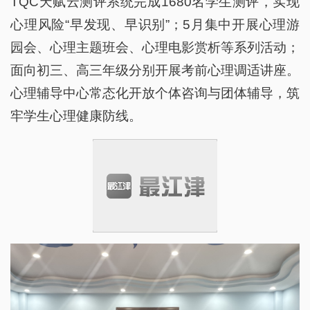
TQC天赋云测评系统完成1680名学生测评，实现
心理风险“早发现、早识别”；5月集中开展心理游
园会、心理主题班会、心理电影赏析等系列活动；
面向初三、高三年级分别开展考前心理调适讲座。
心理辅导中心常态化开放个体咨询与团体辅导，筑
牢学生心理健康防线。