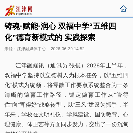
铸魂·赋能·润心 双福中学“五维四
化”德育新模式的 实践探索
来源：江津融媒体中心 2026-06-29 14:52
江津融媒讯（通讯员 张俊）2026年上半年，
双福中学坚持以立德树人为根本任务，以“五维四
化”模式为统领，将零散工作要点系统整合为一条
清晰的德育工作路径，锚定德育工作从“管得
住”向“育得好”战略转型，以“三风”建设为抓手，半
年来，学校在文明礼仪、学风建设、国防教育、心
理健康、体卫艺等方面同步发力，交出了一份沉甸