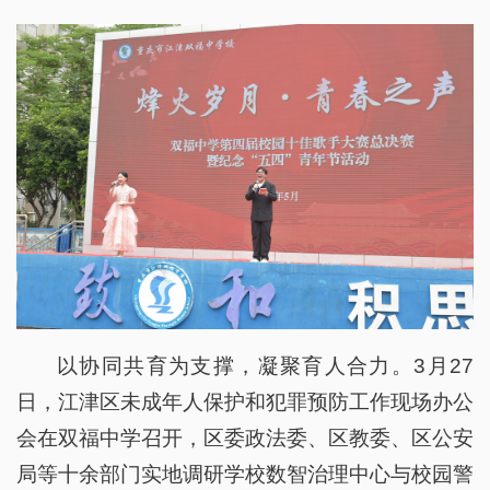
以协同共育为支撑，凝聚育人合力。3月27
日，江津区未成年人保护和犯罪预防工作现场办公
会在双福中学召开，区委政法委、区教委、区公安
局等十余部门实地调研学校数智治理中心与校园警