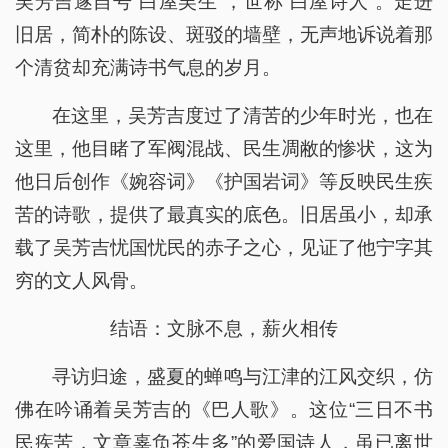
吴芳吉遂自号“白屋吴生”，世称“白屋诗人”。走进
旧居，简朴的陈设、斑驳的墙壁，无声地诉说着那
个清贫却充满诗书气息的岁月。
在这里，吴芳吉度过了清苦的少年时光，也在
这里，他目睹了军阀混战、民生凋敝的惨状，这为
他日后创作《婉容词》《护国岩词》等反映民生疾
苦的诗歌，提供了最真实的底色。旧居虽小，却承
载了吴芳吉忧国忧民的赤子之心，见证了他宁字其
穷的文人风骨。
结语：文脉不息，薪火相传
寻访归途，盛夏的蝉鸣与江津的江风交织，仿
佛在吟诵着吴芳吉的《巴人歌》。这位“三日不书
民疾苦，文章辜负苍生多”的爱国诗人，虽已离世