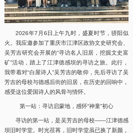
2026年7月6日上午九时，盛夏时节，骄阳似
火。我应邀参加了重庆市江津区政协文史研究会、
吴芳吉研究会开展的“寻访名人旧居，挖掘文史富
矿”活动，踏上了江津德感坝的寻访之旅。此行，
我带着对“白屋诗人”吴芳吉的敬仰，先后寻访了吴
芳吉的母校与德感后街的旧居，在历史的回响中，
感受这位爱国诗人的风骨与情怀。
第一站：寻访启蒙地，感怀“神童”初心
寻访的第一站，是吴芳吉的母校——江津德感
坝旧时学堂。时光荏苒，旧时学堂虽已换了新颜，