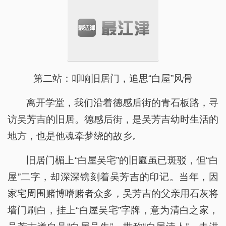
第二站：叩响旧居门，追思“白屋”风骨
离开学堂，我们沿着德感后街的青石板路，寻
访吴芳吉的旧居。德感后街，是吴芳吉幼时生活的
地方，也是他魂牵梦绕的故乡。
旧居门楣上“白屋吴宅”的旧匾虽已斑驳，但“白
屋”二字，却深深镌刻着吴芳吉的印记。当年，因
家宅周围赌博嗜赌者众多，吴芳吉的父亲用石灰将
墙门刷白，挂上“白屋吴宅”字牌，意为清白之家，