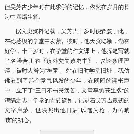
但吴芳吉少年时在此求学的记忆，依然在岁月的长
河中熠熠生辉。
据文史资料记载，吴芳吉十岁时便负笈于此，
在德感坝的学堂中发蒙。彼时，他天资聪颖，勤奋
好学，十三岁时，在学堂的作文课上，他挥笔写就
了名噪合川的《读外交失败史书》，议论条理严
谨，被时人誉为“神童”。站在旧时学堂旧址，我仿
佛看到了那个意气风发的少年，在朗朗的读书声
中，立下了“三日不书民疾苦，文章辜负苍生多”的
鸿鹄之志。学堂的青砖黛瓦，记录着吴芳吉最初的
文字启蒙，也映照出他日后“以笔为枪，为民呐
喊”的初心。