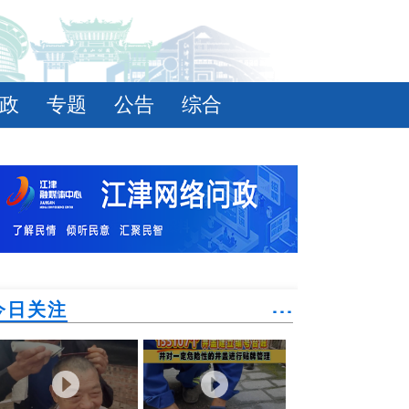
政
专题
公告
综合
今日关注
˙˙˙