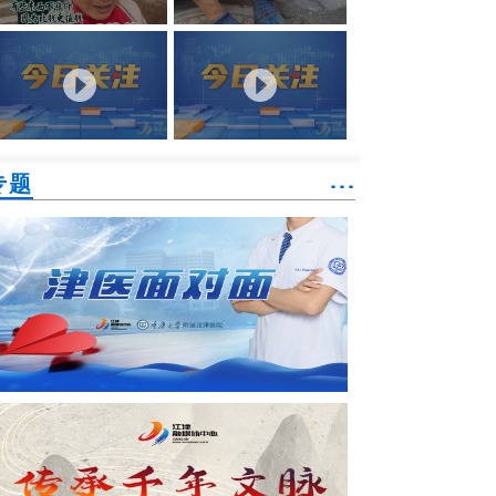
专题
˙˙˙