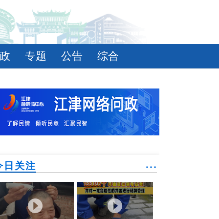
政
专题
公告
综合
今日关注
˙˙˙