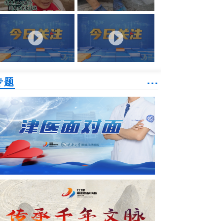
专题
˙˙˙