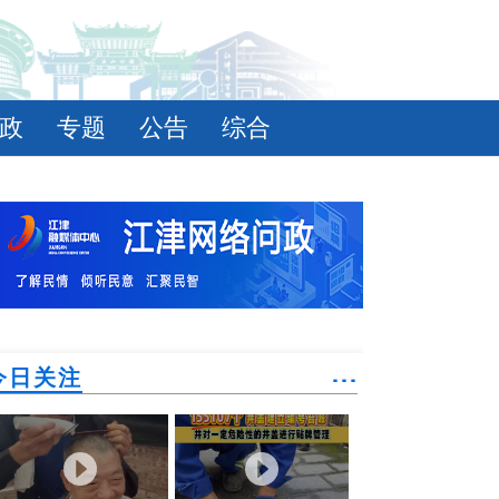
政
专题
公告
综合
今日关注
˙˙˙