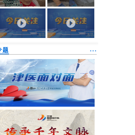
专题
˙˙˙