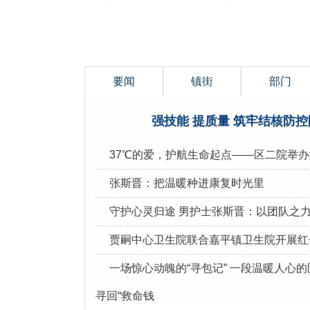
要闻
镇街
部门
强技能 提质量 筑牢结核防控防
37℃的爱，护航生命起点——区二院举
张斯晋：把温暖种进康复时光里
守护心灵归途 男护士张斯晋：以团队之
贾嗣中心卫生院联合嘉平镇卫生院开展红
一场惊心动魄的“寻包记” 一段温暖人心
寻回“救命钱