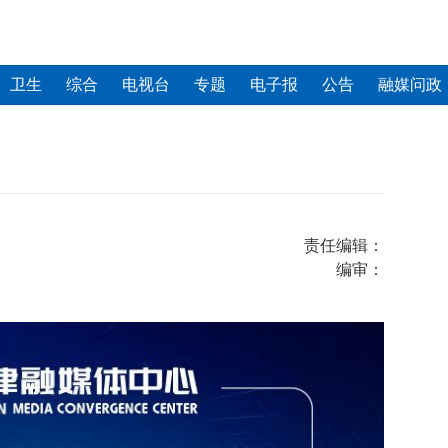
卫生
综合
电视台
专题
电子报
公告
融媒问政
责任编辑：
编审：