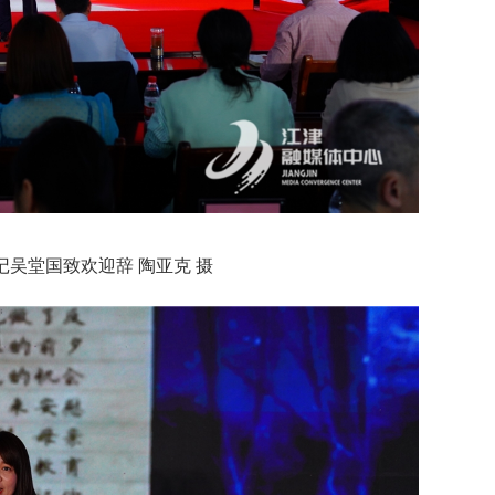
吴堂国致欢迎辞 陶亚克 摄