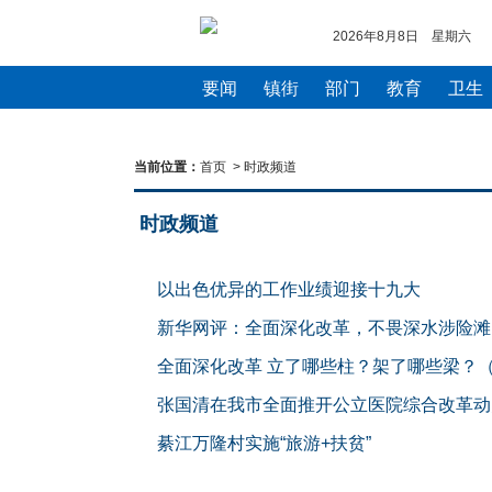
2026年8月8日 星期六
要闻
镇街
部门
教育
卫生
当前位置：
首页
>
时政频道
时政频道
以出色优异的工作业绩迎接十九大
—— 三论把迎接党的十九大胜利召开作为
新华网评：全面深化改革，不畏深水涉险滩
全面深化改革 立了哪些柱？架了哪些梁？
张国清在我市全面推开公立医院综合改革动
加快推进公立医院综合改革 切实维护好人
綦江万隆村实施“旅游+扶贫”
昔日贫困村迎来发展黄金时代