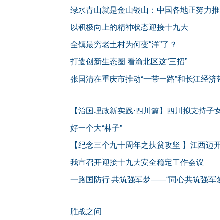
绿水青山就是金山银山：中国各地正努力推
以积极向上的精神状态迎接十九大
——二论把迎接党的十九大胜利召开作为当
全镇最穷老土村为何变“洋”了？
打造创新生态圈 看渝北区这“三招”
张国清在重庆市推动“一带一路”和长江经
不折不扣落实好中央决策部署
切实推动长江经济带绿色发展
【治国理政新实践·四川篇】四川拟支持子
斜
好一个大“林子”
【纪念三个九十周年之扶贫攻坚 】江西迈
我市召开迎接十九大安全稳定工作会议
全力以赴抓安全保稳定促和谐 为党的十九
一路国防行 共筑强军梦——“同心共筑强军
陈敏尔讲话 张国清部署工作 张轩徐松南出
胜战之问