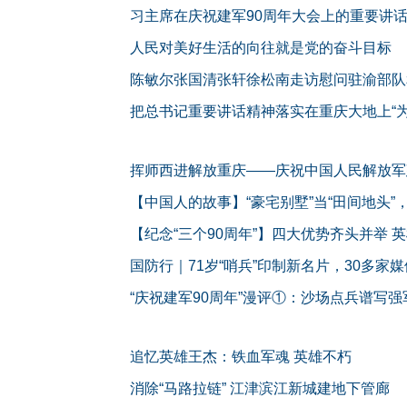
习主席在庆祝建军90周年大会上的重要讲
人民对美好生活的向往就是党的奋斗目标
陈敏尔张国清张轩徐松南走访慰问驻渝部队
把总书记重要讲话精神落实在重庆大地上“为
—— 梁滩河九龙坡区段治理工程走笔
挥师西进解放重庆——庆祝中国人民解放军
【中国人的故事】“豪宅别墅”当“田间地头”
【纪念“三个90周年”】四大优势齐头并举 
国防行｜71岁“哨兵”印制新名片，30多家
“庆祝建军90周年”漫评①：沙场点兵谱写
追忆英雄王杰：铁血军魂 英雄不朽
消除“马路拉链” 江津滨江新城建地下管廊