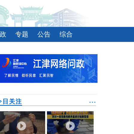
政
专题
公告
综合
今日关注
˙˙˙