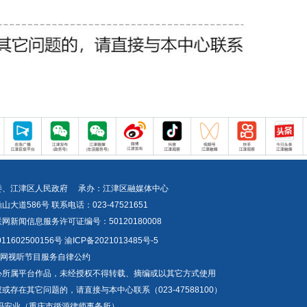
委、江津区人民政府 承办：江津区融媒体中心
道586号 联系电话：023-47521651
新闻信息服务许可证编号：50120180008
1602500156号
渝ICP备2021013485号-5
互联网视听节目服务自律公约
心所属平台作品，未经授权不得转载、摘编或以其它方式使用
存在其它问题的，请直接与本中心联系（023-47588100）
冯安业（重庆市循源律师事务所）