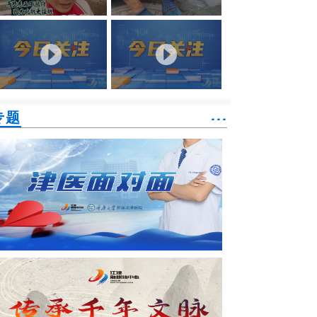
专题
˙˙˙