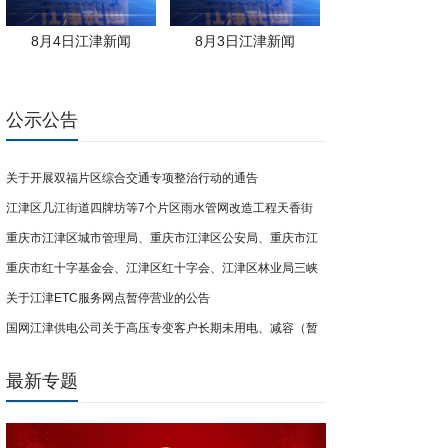
8月4日江津新闻
8月3日江津新闻
公示公告
关于开展双福片区综合交通专项整治行动的通告
江津区几江街道四牌坊等7个片区雨水管网改造工程天香街
重庆市江津区城市管理局、重庆市江津区公安局、重庆市江
（南门路-卞家厅街段）临时交通管制通告
重庆市红十字基金会、江津区红十字会、江津区林业局三峡
津区双福街道办事处关于开展共享电单车联合整治行动的公
关于江津ETC服务网点暂停营业的公告
库尾防灾屏障计划公益项目募捐倡议
告
国网江津供电公司关于高压专变客户长期未用电、减容（暂
停）超期用户销户的公示
最新专题