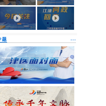
专题
˙˙˙