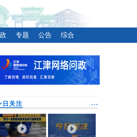
政
专题
公告
综合
今日关注
˙˙˙