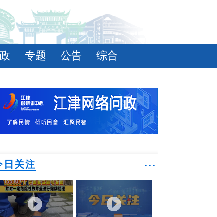
政
专题
公告
综合
今日关注
˙˙˙