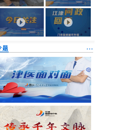
专题
˙˙˙