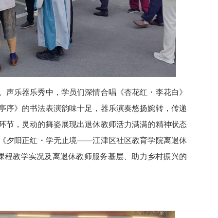
。声乐器乐秀中，学员们深情合唱《杏花红・李花白》
亭序》的书法表演韵味十足，器乐演奏悠扬婉转，传递
环节，灵动的舞姿展现出退休教师活力满满的精神状态
《夕阳正红・学无止境——江津区社区教育学院离退休
、课程教学实况及离退休教师服务基层、助力乡村振兴的