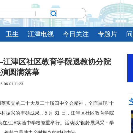
卫生
江津电视
今日关注
专题片
问
——江津区社区教育学院退教协分院
展演圆满落幕
6-06-01 11:23
彻落实党的二十大及二十届四中全会精神，全面展现“十
振兴的丰硕成果，5 月 31 日，江津区社区教育学院
活动在江津实验中学校隆重举行。活动以“银龄展风采・学
活、银龄力量助力乡村振兴的时代内涵。