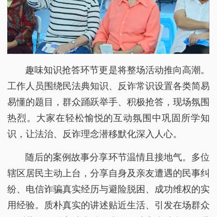
趣味知识抢答环节更是将整场活动推向高潮。
工作人员围绕民法典知识、反诈常识设置各类简易
易懂的题目，群众踊跃举手、积极抢答，现场氛围
热烈。大家在轻松愉悦的互动氛围中巩固所学知
识，让法治、反诈理念潜移默化深入人心。
随后的案例故事分享环节温情且接地气。多位
辖区居民主动上台，分享自身及亲友遭遇的民事纠
纷、电信诈骗真实经历与避险脱困、成功维权的实
用经验。质朴真实的讲述贴近生活、引发在场群众
强烈共鸣。分享结束后，张衡、陆定杰结合居民讲
述的典型案例，从法律依据、办案实务、防范技巧
等角度进行专业点评总结，提炼出“不轻信、不透